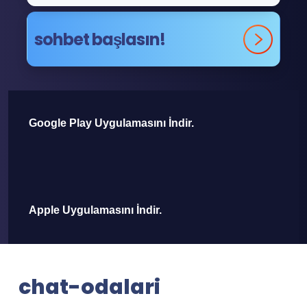
sohbet başlasın!
Google Play Uygulamasını İndir.
Apple Uygulamasını İndir.
chat-odalari