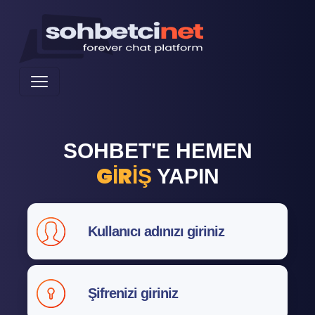
SOHBET'E HEMEN
GİRİŞ
YAPIN