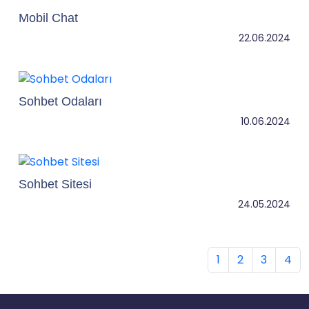
Mobil Chat
22.06.2024
Sohbet Odaları
10.06.2024
Sohbet Sitesi
24.05.2024
1
2
3
4