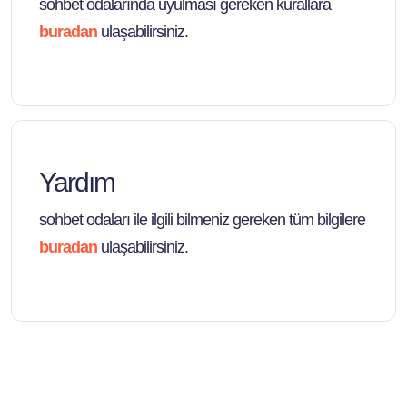
sohbet odalarında uyulması gereken kurallara
buradan
ulaşabilirsiniz.
Yardım
sohbet odaları ile ilgili bilmeniz gereken tüm bilgilere
buradan
ulaşabilirsiniz.