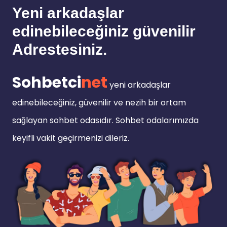
Yeni arkadaşlar
edinebileceğiniz güvenilir
Adrestesiniz.
Sohbetci
net
yeni arkadaşlar
edinebileceğiniz, güvenilir ve nezih bir ortam
sağlayan sohbet odasıdır. Sohbet odalarımızda
keyifli vakit geçirmenizi dileriz.