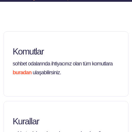
Komutlar
sohbet odalarında ihtiyacınız olan tüm komutlara
buradan
ulaşabilirsiniz.
Kurallar