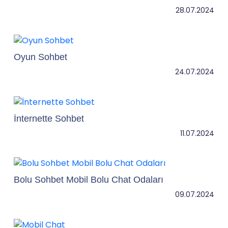
28.07.2024
Oyun Sohbet
24.07.2024
İnternette Sohbet
11.07.2024
Bolu Sohbet Mobil Bolu Chat Odaları
09.07.2024