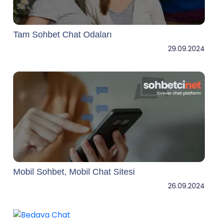
Tam Sohbet Chat Odaları
29.09.2024
Mobil Sohbet, Mobil Chat Sitesi
26.09.2024