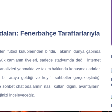
ları: Fenerbahçe Taraftarlarıyla
en futbol kulüplerinden biridir. Takımın dünya çapında
büyük camianın üyeleri, sadece stadyumda değil, internet
 analizleri yapmakta ve takım hakkında konuşmaktadırlar.
 bir araya geldiği ve keyifli sohbetler gerçekleştirdiği
sohbet chat odalarının nasıl kullanıldığını, avantajlarını
inizi inceleyeceğiz.