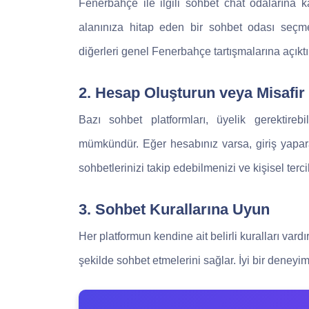
Fenerbahçe ile ilgili sohbet chat odalarına k
alanınıza hitap eden bir sohbet odası seçmek
diğerleri genel Fenerbahçe tartışmalarına açıktı
2. Hesap Oluşturun veya Misafir 
Bazı sohbet platformları, üyelik gerektirebi
mümkündür. Eğer hesabınız varsa, giriş yapara
sohbetlerinizi takip edebilmenizi ve kişisel ter
3. Sohbet Kurallarına Uyun
Her platformun kendine ait belirli kuralları vardı
şekilde sohbet etmelerini sağlar. İyi bir deney