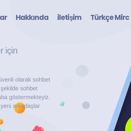
lar
Hakkında
iletişim
Türkçe Mirc
r için
üvenli olarak sohbet
i şekilde sohbet
çaba göstermekteyiz.
yeni arkadaşlar