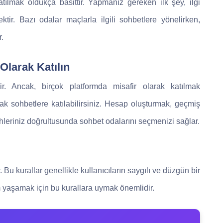
atılmak oldukça basittir. Yapmanız gereken ilk şey, ilgi
tir. Bazı odalar maçlarla ilgili sohbetlere yönelirken,
r.
Olarak Katılın
lir. Ancak, birçok platformda misafir olarak katılmak
k sohbetlere katılabilirsiniz. Hesap oluşturmak, geçmiş
cihleriniz doğrultusunda sohbet odalarını seçmenizi sağlar.
r. Bu kurallar genellikle kullanıcıların saygılı ve düzgün bir
im yaşamak için bu kurallara uymak önemlidir.