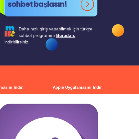
sohbet başlasın!
Daha hızlı giriş yapabilmek için türkçe
sohbet programını
Buradan.
indirbilirsiniz.
asını İndir.
Apple Uygulamasını İndir.