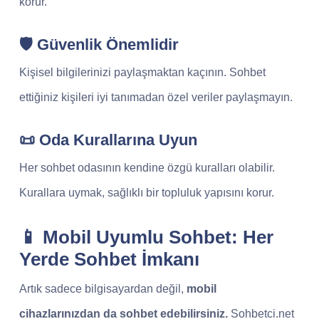
korur.
🛡️ Güvenlik Önemlidir
Kişisel bilgilerinizi paylaşmaktan kaçının. Sohbet
ettiğiniz kişileri iyi tanımadan özel veriler paylaşmayın.
📜 Oda Kurallarına Uyun
Her sohbet odasının kendine özgü kuralları olabilir.
Kurallara uymak, sağlıklı bir topluluk yapısını korur.
📱 Mobil Uyumlu Sohbet: Her
Yerde Sohbet İmkanı
Artık sadece bilgisayardan değil,
mobil
cihazlarınızdan da sohbet edebilirsiniz.
Sohbetci.net