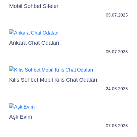
Mobil Sohbet Siteleri
05.07.2025
Ankara Chat Odaları
05.07.2025
Kilis Sohbet Mobil Kilis Chat Odaları
24.06.2025
Aşk Evim
07.06.2025