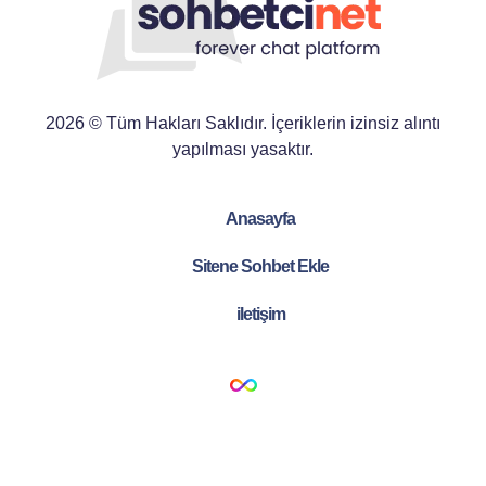
2026 © Tüm Hakları Saklıdır. İçeriklerin izinsiz alıntı
yapılması yasaktır.
Anasayfa
Sitene Sohbet Ekle
iletişim