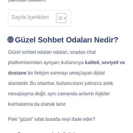
Sayfa İçerikleri
🌐 Güzel Sohbet Odaları Nedir?
Güzel sohbet odaları odaları, sıradan chat
platformlarından ayrışan; kullanıcıya
kaliteli, seviyeli ve
dostane
bir iletişim sunmayı amaçlayan dijital
alanlardır. Bu ortamlar, kullanıcıların yalnızca anlık
mesajlaşma değil, aynı zamanda anlamlı ilişkiler
kurmalarına da olanak tanır.
Peki “güzel” sıfatı burada neyi ifade eder?