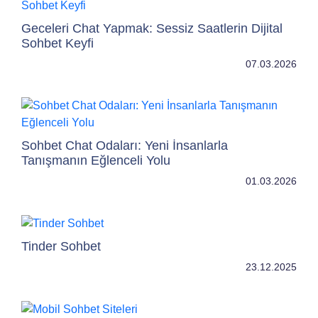
Geceleri Chat Yapmak: Sessiz Saatlerin Dijital
Sohbet Keyfi
07.03.2026
Sohbet Chat Odaları: Yeni İnsanlarla
Tanışmanın Eğlenceli Yolu
01.03.2026
Tinder Sohbet
23.12.2025