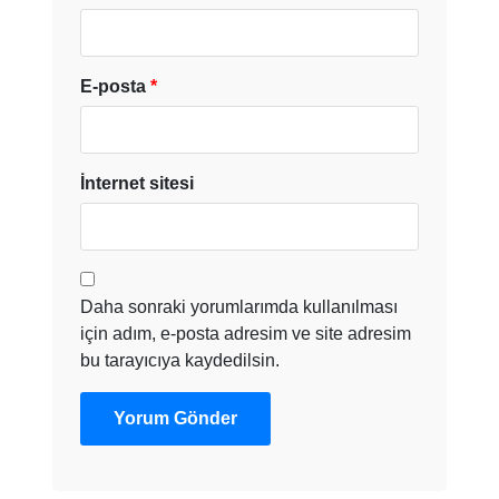
E-posta
*
İnternet sitesi
Daha sonraki yorumlarımda kullanılması
için adım, e-posta adresim ve site adresim
bu tarayıcıya kaydedilsin.