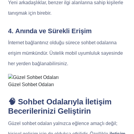
Yeni arkadaşlıklar, benzer ilgi alanlarına sahip kişilerle
tanışmak için birebir.
4.
Anında ve Sürekli Erişim
İnternet bağlantınız olduğu sürece sohbet odalarına
erişim mümkündür. Üstelik mobil uyumluluk sayesinde
her yerden bağlanabilirsiniz.
Güzel Sohbet Odaları
🧠 Sohbet Odalarıyla İletişim
Becerilerinizi Geliştirin
Güzel sohbet odaları yalnızca eğlence amaçlı değil;
kişisel gelişim için de oldukça etkilidir. Özellikle
iletişim