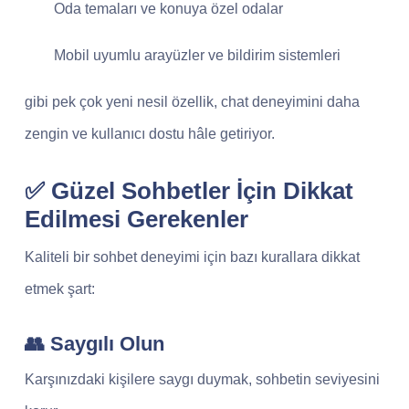
Oda temaları ve konuya özel odalar
Mobil uyumlu arayüzler ve bildirim sistemleri
gibi pek çok yeni nesil özellik, chat deneyimini daha
zengin ve kullanıcı dostu hâle getiriyor.
✅ Güzel Sohbetler İçin Dikkat
Edilmesi Gerekenler
Kaliteli bir sohbet deneyimi için bazı kurallara dikkat
etmek şart:
👥 Saygılı Olun
Karşınızdaki kişilere saygı duymak, sohbetin seviyesini