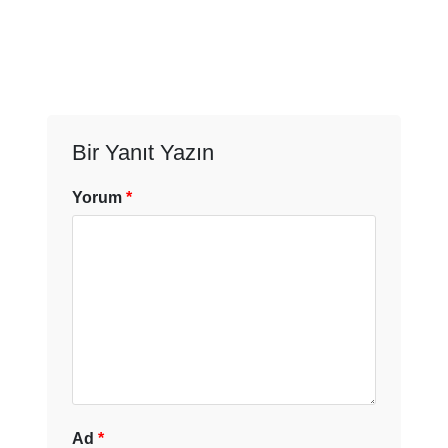
Bir Yanıt Yazın
Yorum
*
Ad
*