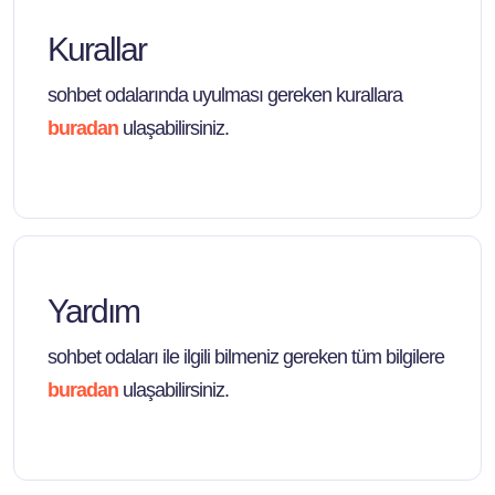
Kurallar
sohbet odalarında uyulması gereken kurallara
buradan
ulaşabilirsiniz.
Yardım
sohbet odaları ile ilgili bilmeniz gereken tüm bilgilere
buradan
ulaşabilirsiniz.