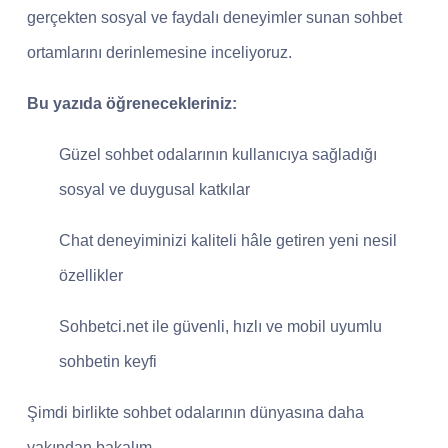
gerçekten sosyal ve faydalı deneyimler sunan sohbet
ortamlarını derinlemesine inceliyoruz.
Bu yazıda öğrenecekleriniz:
Güzel sohbet odalarının kullanıcıya sağladığı
sosyal ve duygusal katkılar
Chat deneyiminizi kaliteli hâle getiren yeni nesil
özellikler
Sohbetci.net ile güvenli, hızlı ve mobil uyumlu
sohbetin keyfi
Şimdi birlikte sohbet odalarının dünyasına daha
yakından bakalım.