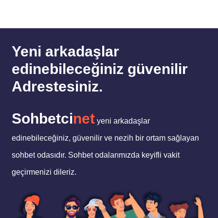
Yeni arkadaşlar
edinebileceğiniz güvenilir
Adrestesiniz.
Sohbetci
net
yeni arkadaşlar
edinebileceğiniz, güvenilir ve nezih bir ortam sağlayan
sohbet odasıdır. Sohbet odalarımızda keyifli vakit
geçirmenizi dileriz.