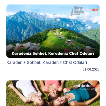
Karadeniz Sohbet, Karadeniz Chat Odaları
01.06.2025