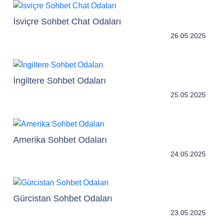
İsviçre Sohbet Chat Odaları
26.05.2025
İngiltere Sohbet Odaları
25.05.2025
Amerika Sohbet Odaları
24.05.2025
Gürcistan Sohbet Odaları
23.05.2025