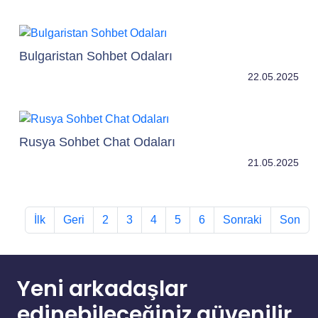
Bulgaristan Sohbet Odaları
22.05.2025
Rusya Sohbet Chat Odaları
21.05.2025
İlk
Geri
2
3
4
5
6
Sonraki
Son
Yeni arkadaşlar
edinebileceğiniz güvenilir