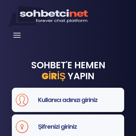
SOHBET'E HEMEN
GİRİŞ
YAPIN