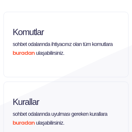
Komutlar
sohbet odalarında ihtiyacınız olan tüm komutlara
buradan
ulaşabilirsiniz.
Kurallar
sohbet odalarında uyulması gereken kurallara
buradan
ulaşabilirsiniz.