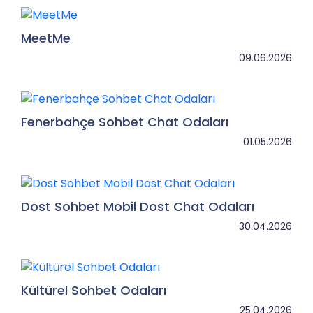
kaliteli vakit geçirmek için
gösterm
MeetMe
09.06.2026
Fenerbahçe Sohbet Chat Odaları
01.05.2026
Dost Sohbet Mobil Dost Chat Odaları
30.04.2026
Kültürel Sohbet Odaları
25.04.2026