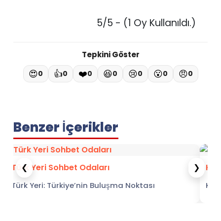
5/5 - (1 Oy Kullanıldı.)
Tepkini Göster
😍
👍
❤️
😆
😢
😮
😠
0
0
0
0
0
0
0
Benzer İçerikler
❮
❯
Türk Yeri Sohbet Odaları
Kerizi
Türk Yeri: Türkiye’nin Buluşma Noktası
Kerizim
Sohbetci.netİnternetin hayatımızın merkezinde
Platfor
olduğu bu dönemde, insanlarla tanışmak ve
iletişi