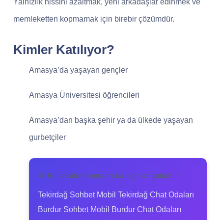
Yalnızlık hissini azaltmak, yeni arkadaşlar edinmek ve
memleketten kopmamak için birebir çözümdür.
Kimler Katılıyor?
Amasya’da yaşayan gençler
Amasya Üniversitesi öğrencileri
Amasya’dan başka şehir ya da ülkede yaşayan
gurbetçiler
💬 Bu sohbet konuları da ilginizi çekebilir
Tekirdağ Sohbet Mobil Tekirdağ Chat Odaları
Burdur Sohbet Mobil Burdur Chat Odaları