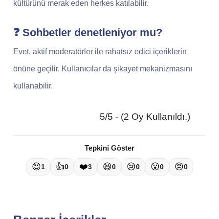
kültürünü merak eden herkes katılabilir.
❓ Sohbetler denetleniyor mu?
Evet, aktif moderatörler ile rahatsız edici içeriklerin
önüne geçilir. Kullanıcılar da şikayet mekanizmasını
kullanabilir.
5/5 - (2 Oy Kullanıldı.)
Tepkini Göster
😍
👍
❤️
😆
😢
😮
😠
1
0
3
0
0
0
0