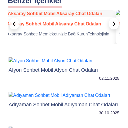
Benzer İçerikler
❮
❯
Aksaray Sohbet Mobil Aksaray Chat Odaları
Şır
Aksaray Sohbet: Memleketinizle Bağ KurunTeknolojinin
Şırn
hızla geliştiği günümüzde, insanlar arasındaki iletişim de
Arka
yeni boyutlar kazanmıştır. Özellikle internet tabanlı
aras
Afyon Sohbet Mobil Afyon Chat Odaları
02.11.2025
Adıyaman Sohbet Mobil Adıyaman Chat Odaları
30.10.2025