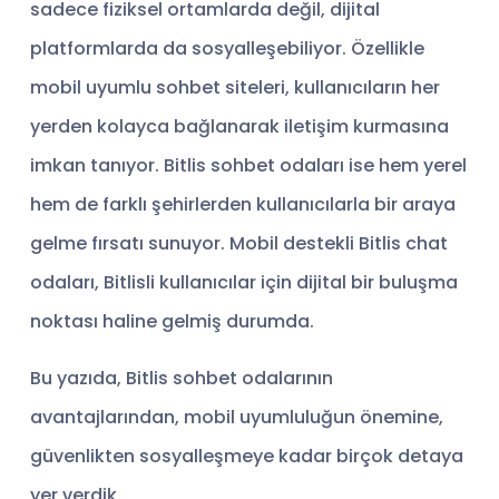
sadece fiziksel ortamlarda değil, dijital
platformlarda da sosyalleşebiliyor. Özellikle
mobil uyumlu sohbet siteleri, kullanıcıların her
yerden kolayca bağlanarak iletişim kurmasına
imkan tanıyor. Bitlis sohbet odaları ise hem yerel
hem de farklı şehirlerden kullanıcılarla bir araya
gelme fırsatı sunuyor. Mobil destekli Bitlis chat
odaları, Bitlisli kullanıcılar için dijital bir buluşma
noktası haline gelmiş durumda.
Bu yazıda, Bitlis sohbet odalarının
avantajlarından, mobil uyumluluğun önemine,
güvenlikten sosyalleşmeye kadar birçok detaya
yer verdik.