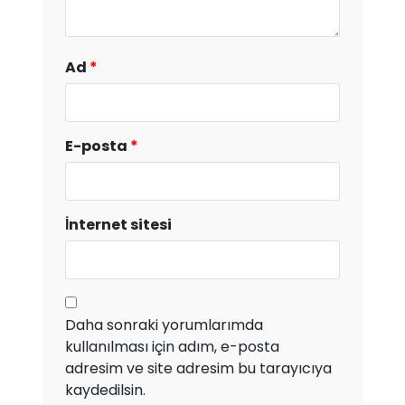
Ad
*
E-posta
*
İnternet sitesi
Daha sonraki yorumlarımda
kullanılması için adım, e-posta
adresim ve site adresim bu tarayıcıya
kaydedilsin.