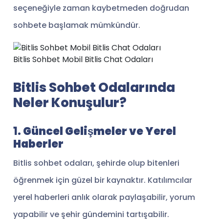
seçeneğiyle zaman kaybetmeden doğrudan
sohbete başlamak mümkündür.
Bitlis Sohbet Mobil Bitlis Chat Odaları
Bitlis Sohbet Odalarında
Neler Konuşulur?
1.
Güncel Gelişmeler ve Yerel
Haberler
Bitlis sohbet odaları, şehirde olup bitenleri
öğrenmek için güzel bir kaynaktır. Katılımcılar
yerel haberleri anlık olarak paylaşabilir, yorum
yapabilir ve şehir gündemini tartışabilir.