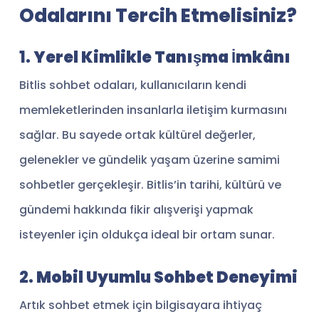
Odalarını Tercih Etmelisiniz?
1.
Yerel Kimlikle Tanışma İmkânı
Bitlis sohbet odaları, kullanıcıların kendi
memleketlerinden insanlarla iletişim kurmasını
sağlar. Bu sayede ortak kültürel değerler,
gelenekler ve gündelik yaşam üzerine samimi
sohbetler gerçekleşir. Bitlis’in tarihi, kültürü ve
gündemi hakkında fikir alışverişi yapmak
isteyenler için oldukça ideal bir ortam sunar.
2.
Mobil Uyumlu Sohbet Deneyimi
Artık sohbet etmek için bilgisayara ihtiyaç