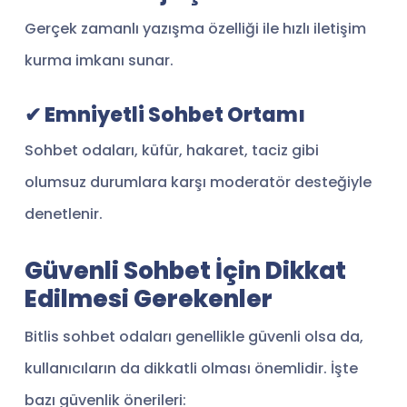
Gerçek zamanlı yazışma özelliği ile hızlı iletişim
kurma imkanı sunar.
✔ Emniyetli Sohbet Ortamı
Sohbet odaları, küfür, hakaret, taciz gibi
olumsuz durumlara karşı moderatör desteğiyle
denetlenir.
Güvenli Sohbet İçin Dikkat
Edilmesi Gerekenler
Bitlis sohbet odaları genellikle güvenli olsa da,
kullanıcıların da dikkatli olması önemlidir. İşte
bazı güvenlik önerileri: