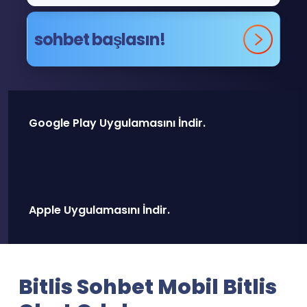
sohbet başlasın!
Google Play Uygulamasını İndir.
Apple Uygulamasını İndir.
Bitlis Sohbet Mobil Bitlis