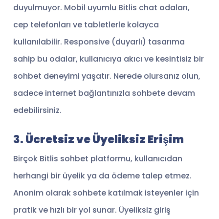
duyulmuyor. Mobil uyumlu Bitlis chat odaları,
cep telefonları ve tabletlerle kolayca
kullanılabilir. Responsive (duyarlı) tasarıma
sahip bu odalar, kullanıcıya akıcı ve kesintisiz bir
sohbet deneyimi yaşatır. Nerede olursanız olun,
sadece internet bağlantınızla sohbete devam
edebilirsiniz.
3.
Ücretsiz ve Üyeliksiz Erişim
Birçok Bitlis sohbet platformu, kullanıcıdan
herhangi bir üyelik ya da ödeme talep etmez.
Anonim olarak sohbete katılmak isteyenler için
pratik ve hızlı bir yol sunar. Üyeliksiz giriş