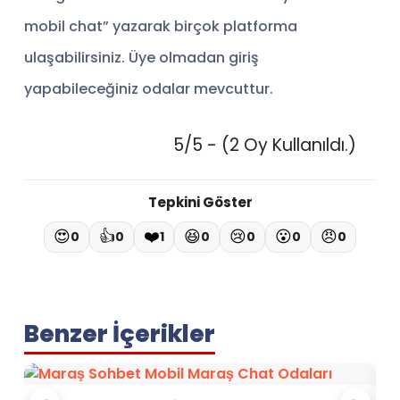
mobil chat” yazarak birçok platforma
ulaşabilirsiniz. Üye olmadan giriş
yapabileceğiniz odalar mevcuttur.
5/5 - (2 Oy Kullanıldı.)
Tepkini Göster
😍
👍
❤️
😆
😢
😮
😠
0
0
1
0
0
0
0
Benzer İçerikler