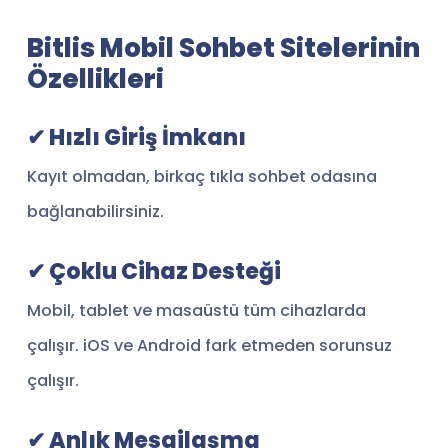
Bitlis Mobil Sohbet Sitelerinin
Özellikleri
✔ Hızlı Giriş İmkanı
Kayıt olmadan, birkaç tıkla sohbet odasına
bağlanabilirsiniz.
✔ Çoklu Cihaz Desteği
Mobil, tablet ve masaüstü tüm cihazlarda
çalışır. iOS ve Android fark etmeden sorunsuz
çalışır.
✔ Anlık Mesajlaşma