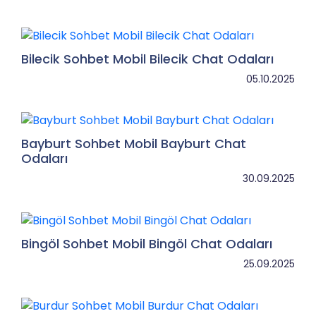
Bilecik Sohbet Mobil Bilecik Chat Odaları
05.10.2025
Bayburt Sohbet Mobil Bayburt Chat
Odaları
30.09.2025
Bingöl Sohbet Mobil Bingöl Chat Odaları
25.09.2025