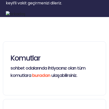
keyifli vakit geçirmenizi dileriz.
Komutlar
sohbet odalarında ihtiyacınız olan tüm
komutlara
buradan
ulaşabilirsiniz.