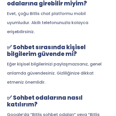
odalarına girebilir miyim?
Evet, çoğu Bitlis chat platformu mobil
uyumludur. Akıllı telefonunuzla kolayca
erişebilirsiniz.
✅ Sohbet sırasında kişisel
bilgilerim güvende mi?
Eğer kişisel bilgilerinizi paylaşmazsanız, genel
anlamda güvendesiniz. Gizliliğinize dikkat
etmeniz önemlidir.
✅ Sohbet odalarına nasıl
katılırım?
Google’da “Bitlis sohbet odaları” veya “Bitlis