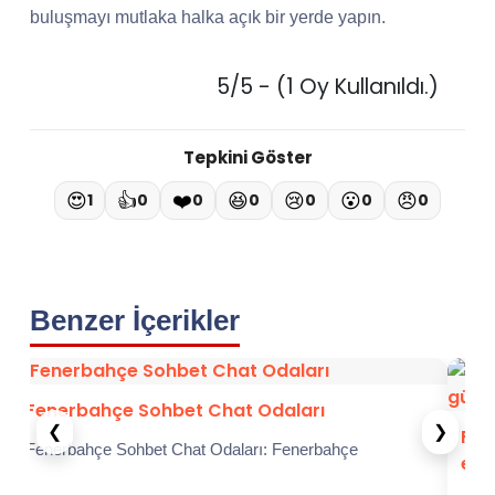
buluşmayı mutlaka halka açık bir yerde yapın.
5/5 - (1 Oy Kullanıldı.)
Tepkini Göster
😍
👍
❤️
😆
😢
😮
😠
1
0
0
0
0
0
0
Benzer İçerikler
Yeni 
İslami
❮
❯
Fransa sohbet : Fransız Sohbet odalarında
en güzel dakikalar
kadar v