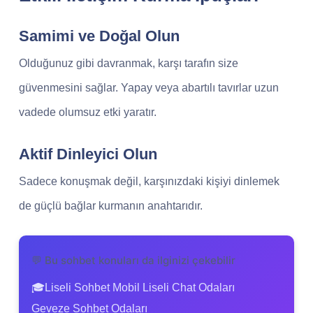
Samimi ve Doğal Olun
Olduğunuz gibi davranmak, karşı tarafın size
güvenmesini sağlar. Yapay veya abartılı tavırlar uzun
vadede olumsuz etki yaratır.
Aktif Dinleyici Olun
Sadece konuşmak değil, karşınızdaki kişiyi dinlemek
de güçlü bağlar kurmanın anahtarıdır.
💬 Bu sohbet konuları da ilginizi çekebilir
‍🎓Liseli Sohbet Mobil Liseli Chat Odaları
Geveze Sohbet Odaları