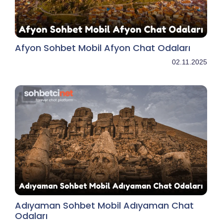
Afyon Sohbet Mobil Afyon Chat Odaları
02.11.2025
Adıyaman Sohbet Mobil Adıyaman Chat
Odaları