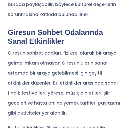
burada paylaşabilir, böylece kültürel değerlerin
korunmasına katkıda bulunabilirler.
Giresun Sohbet Odalarında
Sanal Etkinlikler
Giresun sohbet odaları, fiziksel olarak bir araya
gelme imkanı olmayan Giresunluların sanal
ortamda bir araya gelebilmesi için çeşitli
etkinlikler düzenler. Bu etkinlikler arasında sanal
fındık festivalleri, yöresel müzik dinletileri, şiir
geceleri ve hatta online yemek tarifleri paylaşımı
gibi aktiviteler yer alabilir.
Bu tür etkinlikler, Giresunluların birbirleriyle