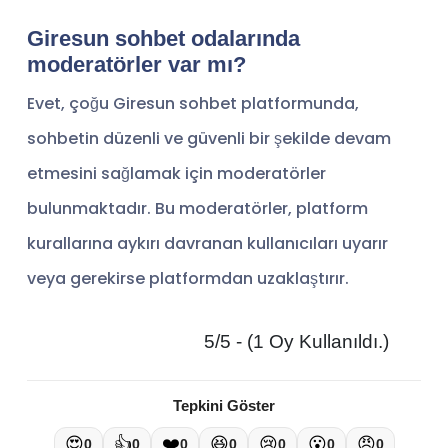
Giresun sohbet odalarında
moderatörler var mı?
Evet, çoğu Giresun sohbet platformunda,
sohbetin düzenli ve güvenli bir şekilde devam
etmesini sağlamak için moderatörler
bulunmaktadır. Bu moderatörler, platform
kurallarına aykırı davranan kullanıcıları uyarır
veya gerekirse platformdan uzaklaştırır.
5/5 - (1 Oy Kullanıldı.)
Tepkini Göster
😍
👍
❤️
😆
😢
😮
😠
0
0
0
0
0
0
0