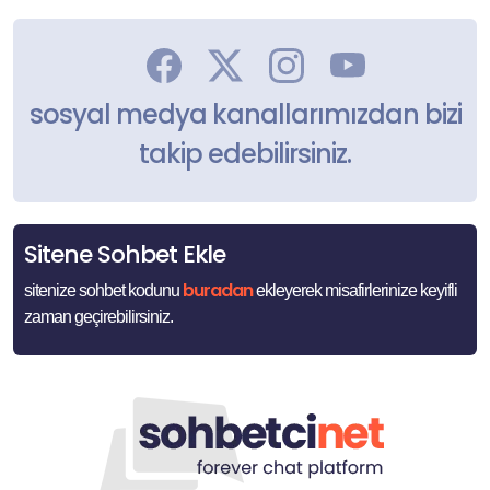
sosyal medya kanallarımızdan bizi
takip edebilirsiniz.
Sitene Sohbet Ekle
buradan
sitenize sohbet kodunu
ekleyerek misafirlerinize keyifli
zaman geçirebilirsiniz.