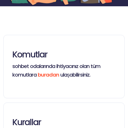
Komutlar
sohbet odalarında ihtiyacınız olan tüm
komutlara
buradan
ulaşabilirsiniz.
Kurallar