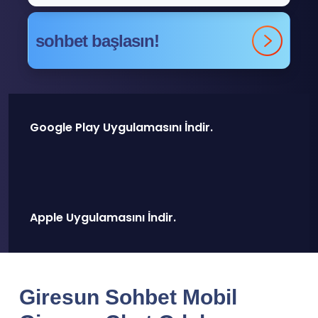
sohbet başlasın!
Google Play Uygulamasını İndir.
Apple Uygulamasını İndir.
Giresun Sohbet Mobil