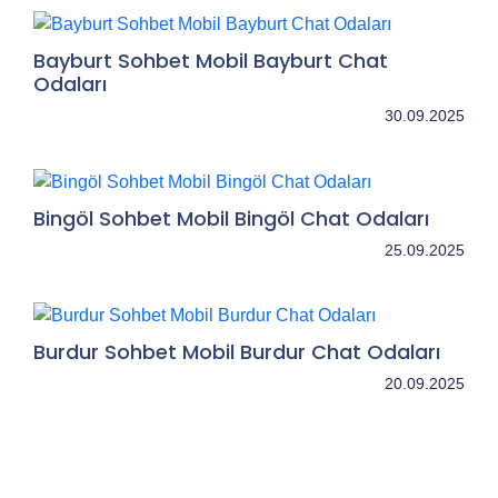
Bayburt Sohbet Mobil Bayburt Chat
Odaları
30.09.2025
Bingöl Sohbet Mobil Bingöl Chat Odaları
25.09.2025
Burdur Sohbet Mobil Burdur Chat Odaları
20.09.2025