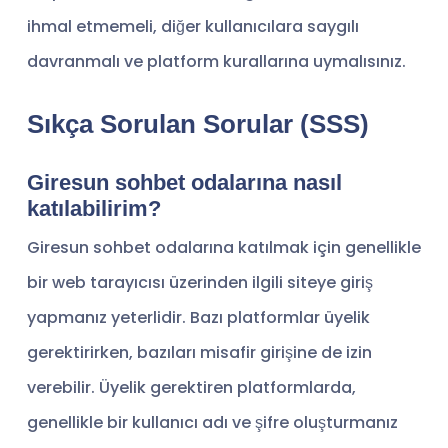
ihmal etmemeli, diğer kullanıcılara saygılı
davranmalı ve platform kurallarına uymalısınız.
Sıkça Sorulan Sorular (SSS)
Giresun sohbet odalarına nasıl
katılabilirim?
Giresun sohbet odalarına katılmak için genellikle
bir web tarayıcısı üzerinden ilgili siteye giriş
yapmanız yeterlidir. Bazı platformlar üyelik
gerektirirken, bazıları misafir girişine de izin
verebilir. Üyelik gerektiren platformlarda,
genellikle bir kullanıcı adı ve şifre oluşturmanız