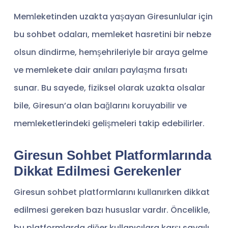
Memleketinden uzakta yaşayan Giresunlular için
bu sohbet odaları, memleket hasretini bir nebze
olsun dindirme, hemşehrileriyle bir araya gelme
ve memlekete dair anıları paylaşma fırsatı
sunar. Bu sayede, fiziksel olarak uzakta olsalar
bile, Giresun’a olan bağlarını koruyabilir ve
memleketlerindeki gelişmeleri takip edebilirler.
Giresun Sohbet Platformlarında
Dikkat Edilmesi Gerekenler
Giresun sohbet platformlarını kullanırken dikkat
edilmesi gereken bazı hususlar vardır. Öncelikle,
bu platformlarda diğer kullanıcılara karşı saygılı