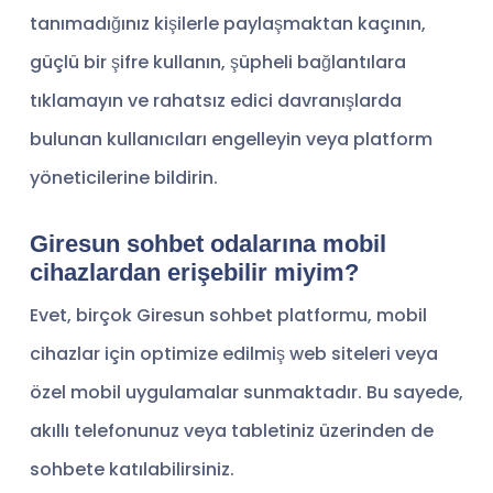
tanımadığınız kişilerle paylaşmaktan kaçının,
güçlü bir şifre kullanın, şüpheli bağlantılara
tıklamayın ve rahatsız edici davranışlarda
bulunan kullanıcıları engelleyin veya platform
yöneticilerine bildirin.
Giresun sohbet odalarına mobil
cihazlardan erişebilir miyim?
Evet, birçok Giresun sohbet platformu, mobil
cihazlar için optimize edilmiş web siteleri veya
özel mobil uygulamalar sunmaktadır. Bu sayede,
akıllı telefonunuz veya tabletiniz üzerinden de
sohbete katılabilirsiniz.