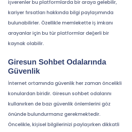
işverenler bu platformlarda bir araya gelebilir,
kariyer fırsatları hakkında bilgi paylaşımında
bulunabilirler. Özellikle memlekette iş imkanı
arayanlar için bu tür platformlar değerli bir
kaynak olabilir.
Giresun Sohbet Odalarında
Güvenlik
İnternet ortamında güvenlik her zaman öncelikli
konulardan biridir. Giresun sohbet odalarını
kullanırken de bazı güvenlik önlemlerini göz
önünde bulundurmanız gerekmektedir.
Öncelikle, kişisel bilgilerinizi paylaşırken dikkatli