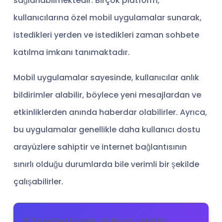
sağlanabilmektedir. Birçok platform,
kullanıcılarına özel mobil uygulamalar sunarak,
istedikleri yerden ve istedikleri zaman sohbete
katılma imkanı tanımaktadır.
Mobil uygulamalar sayesinde, kullanıcılar anlık
bildirimler alabilir, böylece yeni mesajlardan ve
etkinliklerden anında haberdar olabilirler. Ayrıca,
bu uygulamalar genellikle daha kullanıcı dostu
arayüzlere sahiptir ve internet bağlantısının
sınırlı olduğu durumlarda bile verimli bir şekilde
çalışabilirler.
💬 Bu sohbet konuları da ilginizi çekebilir