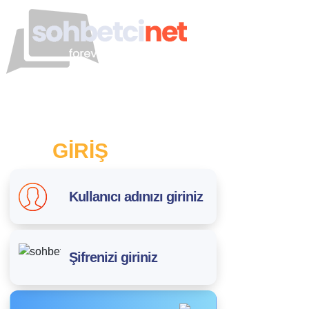
SOHBET'E HEMEN
GİRİŞ
YAPIN