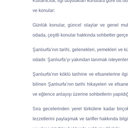
Kullanıcılar, ilgi duydukları konulara göre bu od
ve konular:
Günlük konular, güncel olaylar ve genel muha
odada, çeşitli konular hakkında sohbetler gerçekl
Şanlıurfa’nın tarihi, gelenekleri, yemekleri ve k
odadır. Şanlıurfa’yı yakından tanımak isteyenler 
Şanlıurfa’nın köklü tarihine ve efsanelerine il
bilinen Şanlıurfa’nın tarihi hikayeleri ve efsan
ve eğlence anlayışı üzerine sohbetlerin yapıldığ
Sıra gecelerinden yerel türkülere kadar birço
lezzetlerini paylaşmak ve tarifler hakkında bilg