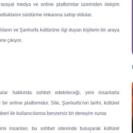
r, sosyal medya ve online platformlar üzerinden iletişim
stluklarını sürdürme imkanına sahip oldular.
ların ve Şanlıurfa kültürüne ilgi duyan kişilerin bir araya
öne çıkıyor.
onular hakkında sohbet edebileceği, yeni insanlarla
 bir online platformdur. Site, Şanlıurfa’nın tarihi, kültürel
eri ile kullanıcılarına benzersiz bir deneyim sunar.
imi insanları, bu sohbet sitesinde buluşarak kültürel