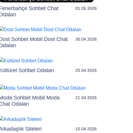
Fenerbahçe Sohbet Chat
01.05.2026
Odaları
Dost Sohbet Mobil Dost Chat
30.04.2026
Odaları
Kültürel Sohbet Odaları
25.04.2026
Moda Sohbet Mobil Moda
21.04.2026
Chat Odaları
Arkadaşlık Siteleri
15.04.2026