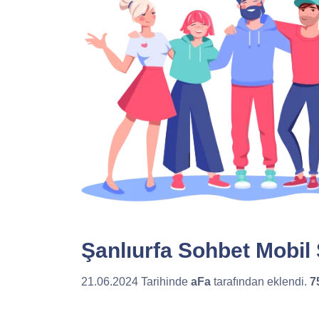
Şanlıurfa Sohbet Mobil 
21.06.2024 Tarihinde
aFa
tarafından eklendi.
7