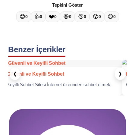
Tepkini Göster
😍
👍
❤️
😆
😢
😮
😠
0
0
0
0
0
0
0
Benzer İçerikler
❮
❯
Güvenli ve Keyifli Sohbet
Kuz
Keyifli Sohbet Sitesi İnternet üzerinden sohbet etmek,
Kuze
yeni insanlarla tanışmak ve güzel vakit geçirmek
Kapı
günümüzde oldukça popüler hale
kült