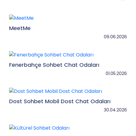
Kesintisiz ve Güvenli Mobil Sohbet Deneyimi
böl
Dijital çağın hızla gelişmesiyle birlikte iletişim
MeetMe
09.06.2026
Fenerbahçe Sohbet Chat Odaları
01.05.2026
Dost Sohbet Mobil Dost Chat Odaları
30.04.2026