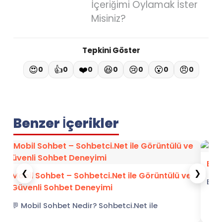
İçeriğimi Oylamak İster
Misiniz?
Tepkini Göster
😍
👍
❤️
😆
😢
😮
😠
0
0
0
0
0
0
0
Benzer İçerikler
Bal
❮
❯
Mobil Sohbet – Sohbetci.Net ile Görüntülü ve
Balı
Güvenli Sohbet Deneyimi
Balı
💬 Mobil Sohbet Nedir? Sohbetci.Net ile
kuz